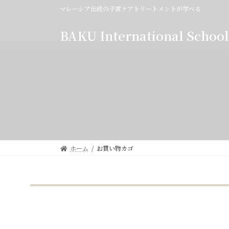
コ
ナ
マレーシア伝統の子宮ケアトリートメントが学べる
ン
ビ
テ
ゲ
BAKU International School
ン
ー
ツ
シ
へ
ョ
ス
ン
キ
に
ッ
移
プ
動
ホーム
お買い物カゴ